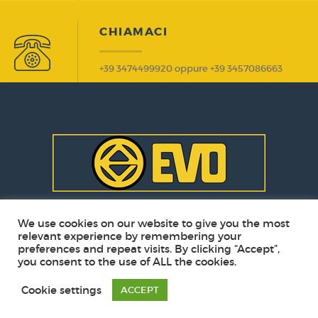
CHIAMACI
+39 3474499920 oppure +39 3457086663
We use cookies on our website to give you the most
relevant experience by remembering your
preferences and repeat visits. By clicking “Accept”,
© EVO Srl 2021 - CF/PIVA 01558030530 - N° REA GR
you consent to the use of ALL the cookies.
- 134928 - CAPITALE SOC. € 30.000 - ISCRIZIONE AL
REGISTRO DELLE IMPRESE DELLA MAREMMA E
Cookie settings
ACCEPT
DEL TIRRENO AL N° 015580308530 -
Privacy policy